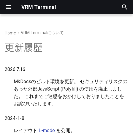
VRM Terminal
検
索
VRM Terminalについて
Home
VRMテクニック集
ダウンロード
L-mode
107系電車（100番台）
撮る夫くん
211系電車
を
更新履歴
初
緩和曲線計算機
レイアウト
731系電車 & 201系気動車
ATENXA
期
緩和曲線をベジエ曲線で近似
VRM自作車両
2026.7.16
化
する
MkDocsのビルド環境を更新。 セキュリティリスクの
VRMNX用Python拡張
あった外部JavaScript (Polyfill) の使用を廃止しまし
た。 これまでご迷惑をおかけしておりましたことを
車両テクスチャー
お詫びいたします。
2024-1-8
レイアウト
L-mode
を公開。